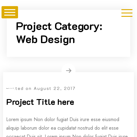
Skip
to
content
Project Category:
Web Design
Posted on
August 22, 2017
Project Title here
Lorem ipsum Non dolor fugiat Duis irure esse eiusmod
aliquip laborum dolor ea cupidatat nostrud do elit esse
occaecat Duis sit. Lorem ipsum Non dolor fugiat Duis irure